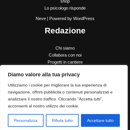
shop
Lo psicologo risponde
Neve
| Powered by
WordPress
Redazione
Chi siamo
Collabora con noi
Progetti in cantiere
SOS Donna
Diamo valore alla tua privacy
Le nostre donazioni
Contatti
Utilizziamo i cookie per migliorare la tua esperienza di
navigazione, offrirti pubblicità o contenuti personalizzati e
analizzare il nostro traffico. Cliccando “Accetta tutti”,
Contatti
acconsenti al nostro utilizzo dei cookie.
Dove siamo
Privacy Policy
Personalizza
Rifiuta tutto
Accettare tutto
Cookie Policy