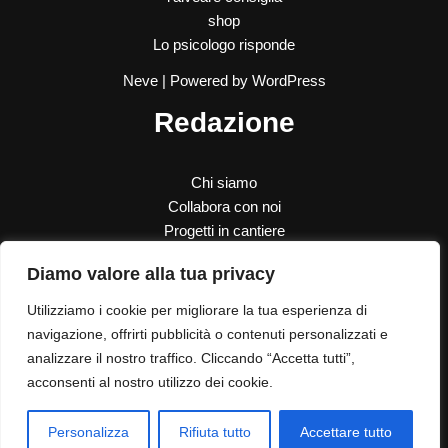
shop
Lo psicologo risponde
Neve
| Powered by
WordPress
Redazione
Chi siamo
Collabora con noi
Progetti in cantiere
SOS Donna
Diamo valore alla tua privacy
Le nostre donazioni
Contatti
Utilizziamo i cookie per migliorare la tua esperienza di
navigazione, offrirti pubblicità o contenuti personalizzati e
analizzare il nostro traffico. Cliccando “Accetta tutti”,
Contatti
acconsenti al nostro utilizzo dei cookie.
Dove siamo
Privacy Policy
Personalizza
Rifiuta tutto
Accettare tutto