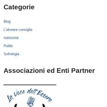
Categorie
Blog
L'alveare consiglia
nutrizione
Public
Sofrologia
Associazioni ed Enti Partner