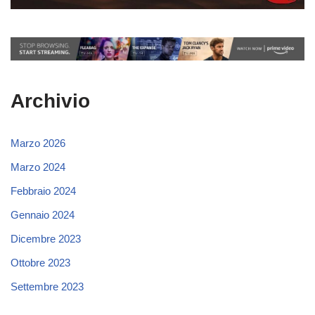
Archivio
Marzo 2026
Marzo 2024
Febbraio 2024
Gennaio 2024
Dicembre 2023
Ottobre 2023
Settembre 2023