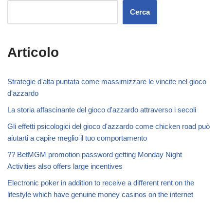
Cerca
Articolo
Strategie d'alta puntata come massimizzare le vincite nel gioco
d'azzardo
La storia affascinante del gioco d'azzardo attraverso i secoli
Gli effetti psicologici del gioco d'azzardo come chicken road può
aiutarti a capire meglio il tuo comportamento
?? BetMGM promotion password getting Monday Night
Activities also offers large incentives
Electronic poker in addition to receive a different rent on the
lifestyle which have genuine money casinos on the internet