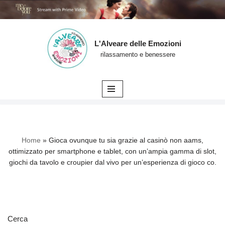
L'Alveare delle Emozioni
Vai
rilassamento e benessere
al
contenuto
Home
»
Gioca ovunque tu sia grazie al casinò non aams,
ottimizzato per smartphone e tablet, con un’ampia gamma di slot,
giochi da tavolo e croupier dal vivo per un’esperienza di gioco co.
Cerca