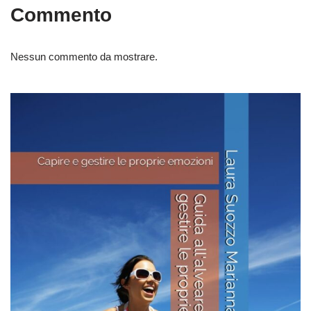
Commento
Nessun commento da mostrare.