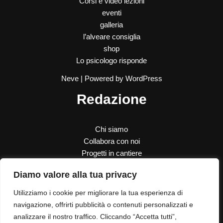
Corsi e video lezioni
eventi
galleria
l’alveare consiglia
shop
Lo psicologo risponde
Neve
| Powered by
WordPress
Redazione
Chi siamo
Collabora con noi
Progetti in cantiere
SOS Donna
Diamo valore alla tua privacy
Le nostre donazioni
Contatti
Utilizziamo i cookie per migliorare la tua esperienza di
navigazione, offrirti pubblicità o contenuti personalizzati e
analizzare il nostro traffico. Cliccando “Accetta tutti”,