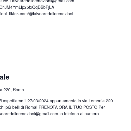
04 0085 Lalvearedelleemozioni@gmail.com
l/UChJM4YmLlp25fxQqDBbPjLA
ioni tiktok.com/@lalvearedelleemozioni
ale
ia 220, Roma
 Vi aspettiamo il 27/03/2024 appuntamento in via Lemonia 220
archi più belli di Roma! PRENOTA ORA IL TUO POSTO Per
lvearedelleemozioni@gmail.com. o telefona al numero