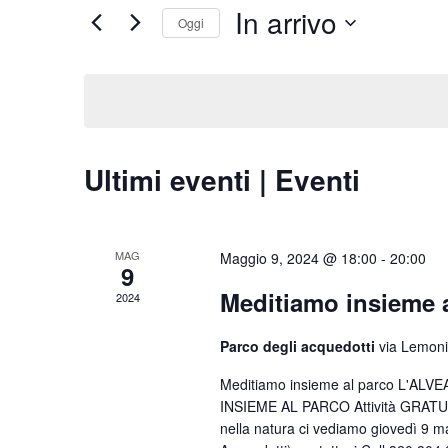
e
In arrivo
Cerca
Oggi
viste
Eventi
Seleziona
per
Navigazione
la
Parola
data.
Chiave.
Ultimi eventi | Eventi
MAG
Maggio 9, 2024 @ 18:00
-
20:00
9
Meditiamo insieme 
2024
Parco degli acquedotti
via Lemon
Meditiamo insieme al parco L'ALV
INSIEME AL PARCO Attività GRATUIT
nella natura ci vediamo giovedì 9 