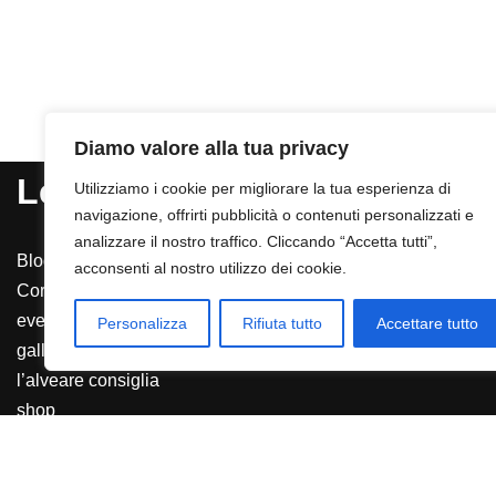
Diamo valore alla tua privacy
Le Sezioni
Utilizziamo i cookie per migliorare la tua esperienza di
navigazione, offrirti pubblicità o contenuti personalizzati e
analizzare il nostro traffico. Cliccando “Accetta tutti”,
Blog
acconsenti al nostro utilizzo dei cookie.
Corsi e video lezioni
eventi
Personalizza
Rifiuta tutto
Accettare tutto
galleria
l’alveare consiglia
shop
Lo psicologo risponde
Neve
| Powered by
WordPress