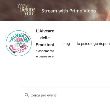
L'Alveare
Vai
delle
al
blog
lo psicologo rispo
Emozioni
contenuto
rilassamento
e benessere
Eventi
Inserisci
Ricerca
Parola
Chiave.