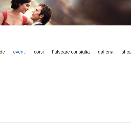
nde
eventi
corsi
l’alveare consiglia
galleria
sho