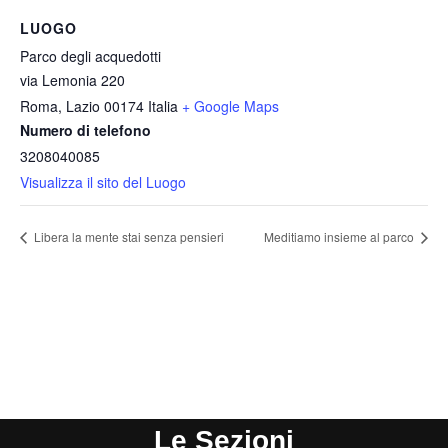
LUOGO
Parco degli acquedotti
via Lemonia 220
Roma
,
Lazio
00174
Italia
+ Google Maps
Numero di telefono
3208040085
Visualizza il sito del Luogo
Libera la mente stai senza pensieri
Meditiamo insieme al parco
Le Sezioni