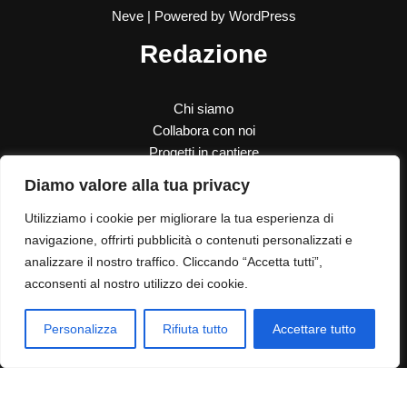
Neve
| Powered by
WordPress
Redazione
Chi siamo
Collabora con noi
Progetti in cantiere
SOS Donna
Diamo valore alla tua privacy
Le nostre donazioni
Utilizziamo i cookie per migliorare la tua esperienza di
Contatti
navigazione, offrirti pubblicità o contenuti personalizzati e
analizzare il nostro traffico. Cliccando “Accetta tutti”,
acconsenti al nostro utilizzo dei cookie.
Contatti
Dove siamo
Privacy Policy
Personalizza
Rifiuta tutto
Accettare tutto
Cookie Policy
Info Legali
Politica di rimborso