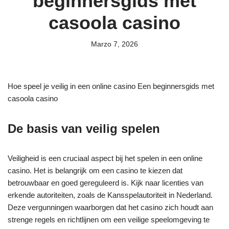
beginnersgids met
casoola casino
Marzo 7, 2026
Hoe speel je veilig in een online casino Een beginnersgids met
casoola casino
De basis van veilig spelen
Veiligheid is een cruciaal aspect bij het spelen in een online
casino. Het is belangrijk om een casino te kiezen dat
betrouwbaar en goed gereguleerd is. Kijk naar licenties van
erkende autoriteiten, zoals de Kansspelautoriteit in Nederland.
Deze vergunningen waarborgen dat het casino zich houdt aan
strenge regels en richtlijnen om een veilige speelomgeving te