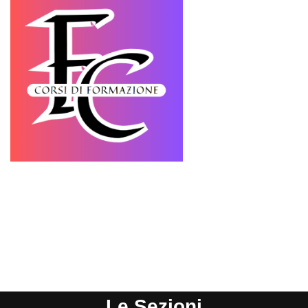
Le Sezioni