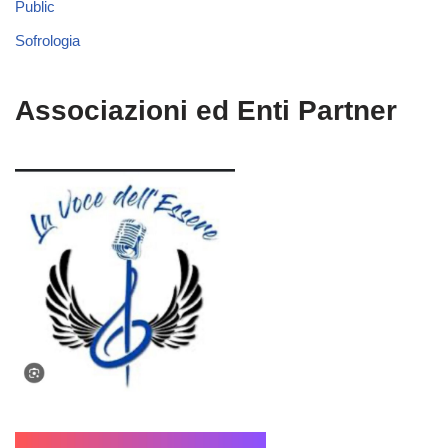
Public
Sofrologia
Associazioni ed Enti Partner