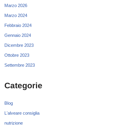
Marzo 2026
Marzo 2024
Febbraio 2024
Gennaio 2024
Dicembre 2023
Ottobre 2023
Settembre 2023
Categorie
Blog
L'alveare consiglia
nutrizione