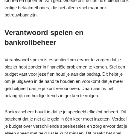
storten en opnemen van geld. Goede online casino’s bieden ook
veilige betaalmethodes, die niet alleen snel maar ook
betrouwbaar zijn.
Verantwoord spelen en
bankrollbeheer
Verantwoord spelen is essentieel om ervoor te zorgen dat je
plezier hebt zonder in financiële problemen te komen. Stel een
budget vast voor jezelf en houd je aan dat bedrag. Dit helpt je
om je uitgaven in de hand te houden en voorkomt dat je meer
geld uitgeeft dan je je kunt veroorloven. Daarnaast is het
belangrijk om huidige trends in gokken te volgen.
Bankrollbeheer houdt in dat je je speelgeld efficiënt beheert. Dit
betekent dat je niet al je geld in één keer moet inzetten. Verdeel
je budget over verschillende speelsessies en zorg ervoor dat je
alleen speelt met geld dat je kunt missen. Dit maakt het spel