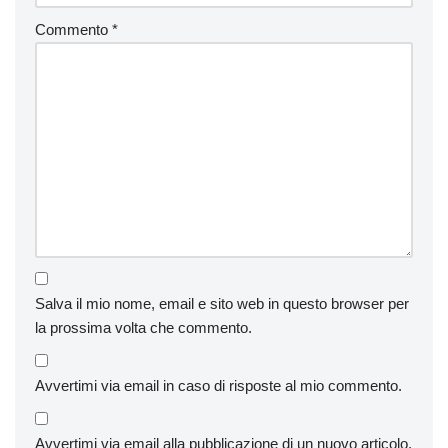
Commento
*
Salva il mio nome, email e sito web in questo browser per
la prossima volta che commento.
Avvertimi via email in caso di risposte al mio commento.
Avvertimi via email alla pubblicazione di un nuovo articolo.