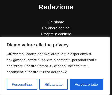
Redazione
Chi siamo
Collabora con noi
Progetti in cantiere
SOS Donna
Diamo valore alla tua privacy
Le nostre donazioni
Contatti
Utilizziamo i cookie per migliorare la tua esperienza di
navigazione, offrirti pubblicità o contenuti personalizzati e
analizzare il nostro traffico. Cliccando “Accetta tutti”,
Contatti
acconsenti al nostro utilizzo dei cookie.
Dove siamo
Privacy Policy
Personalizza
Rifiuta tutto
Accettare tutto
Cookie Policy
Info Legali
Politica di rimborso