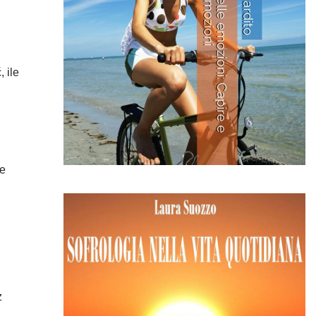
 ile
że
z