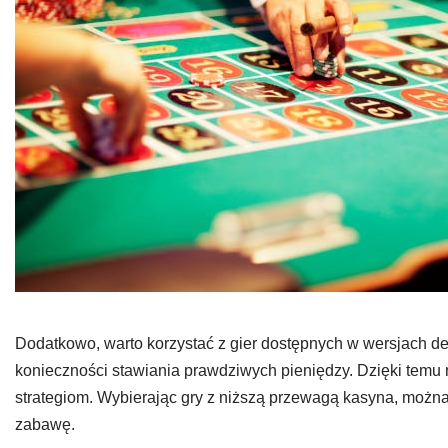
Dodatkowo, warto korzystać z gier dostępnych w wersjach d
konieczności stawiania prawdziwych pieniędzy. Dzięki temu
strategiom. Wybierając gry z niższą przewagą kasyna, można
zabawę.