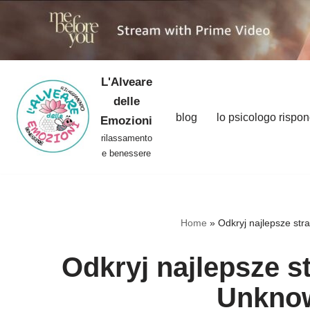
L'Alveare
Vai
delle
al
blog
lo psicologo rispo
Emozioni
contenuto
rilassamento
e benessere
Home
»
Odkryj najlepsze st
Odkryj najlepsze s
Unknow