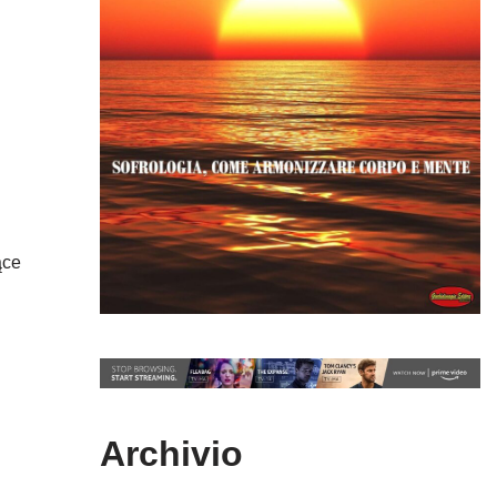
ące
Archivio