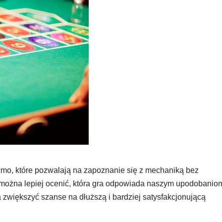
emo, które pozwalają na zapoznanie się z mechaniką bez
 można lepiej ocenić, która gra odpowiada naszym upodobaniom
 zwiększyć szanse na dłuższą i bardziej satysfakcjonującą