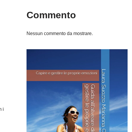
Commento
Nessun commento da mostrare.
 i