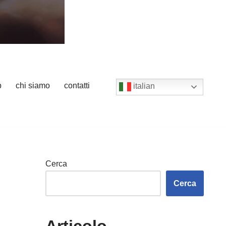
p
chi siamo
contatti
italian
Cerca
Cerca