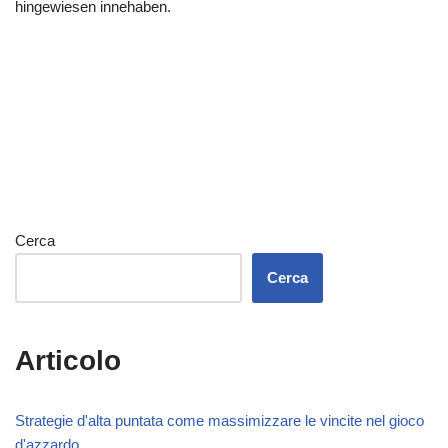
hingewiesen innehaben.
Cerca
Cerca
Articolo
Strategie d'alta puntata come massimizzare le vincite nel gioco
d'azzardo