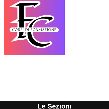
Le Sezioni