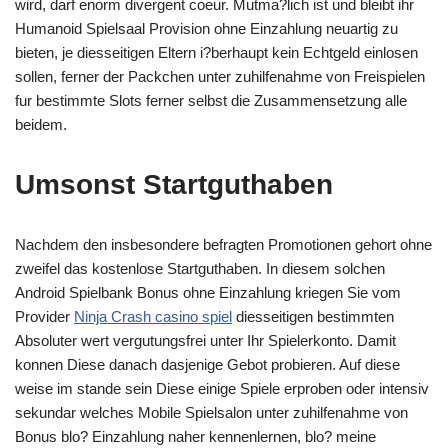
wird, darf enorm divergent coeur. Mutma?lich ist und bleibt ihr
Humanoid Spielsaal Provision ohne Einzahlung neuartig zu
bieten, je diesseitigen Eltern i?berhaupt kein Echtgeld einlosen
sollen, ferner der Packchen unter zuhilfenahme von Freispielen
fur bestimmte Slots ferner selbst die Zusammensetzung alle
beidem.
Umsonst Startguthaben
Nachdem den insbesondere befragten Promotionen gehort ohne
zweifel das kostenlose Startguthaben. In diesem solchen
Android Spielbank Bonus ohne Einzahlung kriegen Sie vom
Provider
Ninja Crash casino spiel
diesseitigen bestimmten
Absoluter wert vergutungsfrei unter Ihr Spielerkonto. Damit
konnen Diese danach dasjenige Gebot probieren. Auf diese
weise im stande sein Diese einige Spiele erproben oder intensiv
sekundar welches Mobile Spielsalon unter zuhilfenahme von
Bonus blo? Einzahlung naher kennenlernen, blo? meine