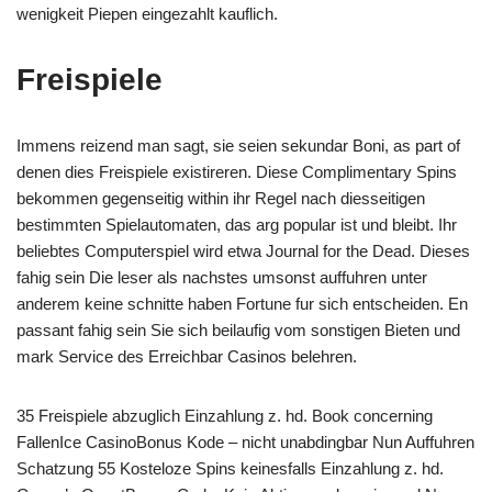
wenigkeit Piepen eingezahlt kauflich.
Freispiele
Immens reizend man sagt, sie seien sekundar Boni, as part of
denen dies Freispiele existireren. Diese Complimentary Spins
bekommen gegenseitig within ihr Regel nach diesseitigen
bestimmten Spielautomaten, das arg popular ist und bleibt. Ihr
beliebtes Computerspiel wird etwa Journal for the Dead. Dieses
fahig sein Die leser als nachstes umsonst auffuhren unter
anderem keine schnitte haben Fortune fur sich entscheiden. En
passant fahig sein Sie sich beilaufig vom sonstigen Bieten und
mark Service des Erreichbar Casinos belehren.
35 Freispiele abzuglich Einzahlung z. hd. Book concerning
FallenIce CasinoBonus Kode – nicht unabdingbar Nun Auffuhren
Schatzung 55 Kosteloze Spins keinesfalls Einzahlung z. hd.