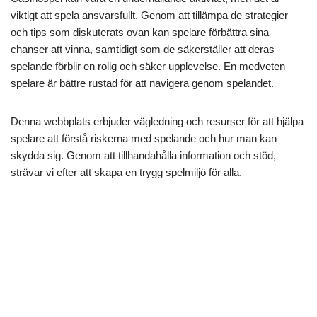
viktigt att spela ansvarsfullt. Genom att tillämpa de strategier
och tips som diskuterats ovan kan spelare förbättra sina
chanser att vinna, samtidigt som de säkerställer att deras
spelande förblir en rolig och säker upplevelse. En medveten
spelare är bättre rustad för att navigera genom spelandet.
Denna webbplats erbjuder vägledning och resurser för att hjälpa
spelare att förstå riskerna med spelande och hur man kan
skydda sig. Genom att tillhandahålla information och stöd,
strävar vi efter att skapa en trygg spelmiljö för alla.