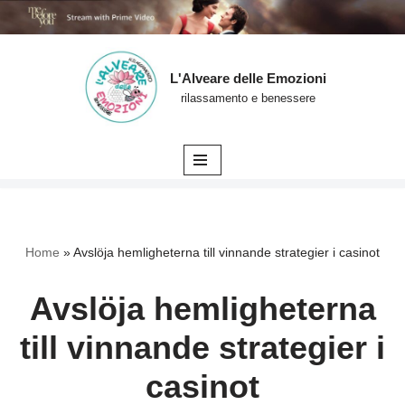
L'Alveare delle Emozioni
Vai
rilassamento e benessere
al
contenuto
Home
»
Avslöja hemligheterna till vinnande strategier i casinot
Avslöja hemligheterna
till vinnande strategier i
casinot