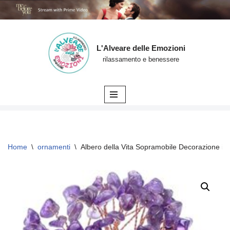
L'Alveare delle Emozioni
Vai
rilassamento e benessere
al
contenuto
Home
\
ornamenti
\
Albero della Vita Sopramobile Decorazione in C