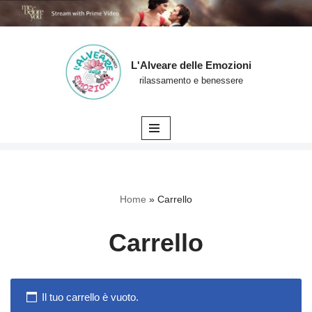
L'Alveare delle Emozioni
Vai
rilassamento e benessere
al
contenuto
Home
»
Carrello
Carrello
Il tuo carrello è vuoto.